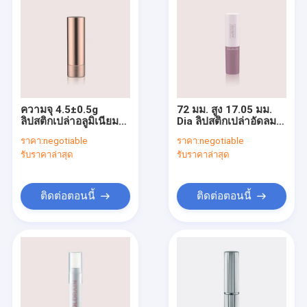
ความจุ 4.5±0.5g
72 มม. สูง 17.05 มม.
ลิปสติกเปล่าอลูมิเนียม
Dia ลิปสติกเปล่าอัดลม
GL112 Luxury Vision
100% PP / PP PCR
ราคา:
negotiable
ราคา:
negotiable
GL207
รับราคาล่าสุด
รับราคาล่าสุด
ติดต่อตอนนี้
ติดต่อตอนนี้
บ้าน
สินค้า
เกี่ยวกับเรา