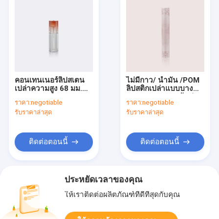
คอนเทนเนอร์ลิปสเตน
ไม่มีกาว/ น้ำมัน /POM
เปล่าความสูง 68 มม.
ลิปสติกเปล่าแบบบาง
PETG GC309
กลม 14.05 มม. เส้นผ่าน
ราคา:
negotiable
ราคา:
negotiable
ศูนย์กลาง GL505
รับราคาล่าสุด
รับราคาล่าสุด
ติดต่อตอนนี้
ติดต่อตอนนี้
ประหยัดเวลาของคุณ
ให้เราติดต่อผลิตภัณฑ์ที่ดีที่สุดกับคุณ