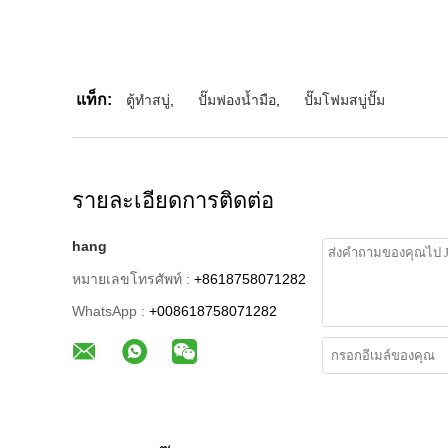
แท็ก:
ตู้ทำสบู่
,
ปั๊มฟองน้ำมือ
,
ปั๊มโฟมสบู่ปั๊ม
รายละเอียดการติดต่อ
hang
หมายเลขโทรศัพท์ :
+8618758071282
WhatsApp :
+008618758071282