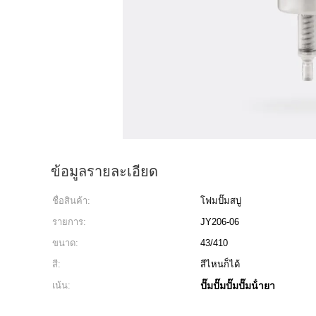
ข้อมูลรายละเอียด
ชื่อสินค้า:
โฟมปั๊มสบู่
รายการ:
JY206-06
ขนาด:
43/410
สี:
สีไหนก็ได้
เน้น:
ปั๊มปั๊มปั๊มปั๊มน้ํายา