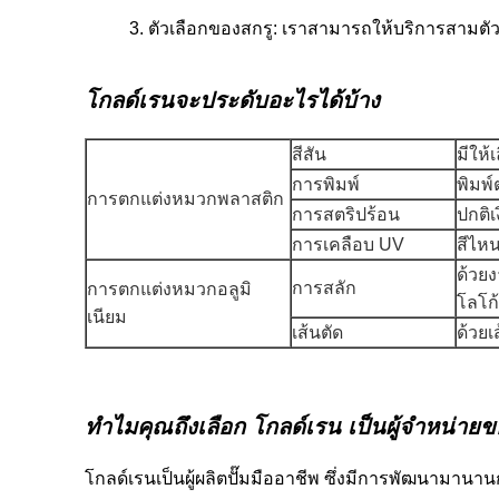
3. ตัวเลือกของสกรู: เราสามารถให้บริการสามตัวเ
โกลด์เรนจะประดับอะไรได้บ้าง
สีสัน
มีให้
การพิมพ์
พิมพ
การตกแต่งหมวกพลาสติก
การสตริปร้อน
ปกติเ
การเคลือบ UV
สีไหน
ด้วย
การสลัก
การตกแต่งหมวกอลูมิ
โลโก้
เนียม
เส้นตัด
ด้วยเ
ทําไมคุณถึงเลือก โกลด์เรน เป็นผู้จําหน่าย
โกลด์เรนเป็นผู้ผลิตปั๊มมืออาชีพ ซึ่งมีการพัฒนามานานก