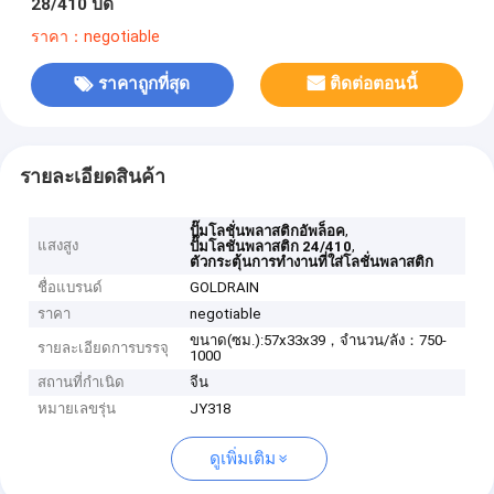
28/410 ปิด
ราคา：negotiable
ราคาถูกที่สุด
ติดต่อตอนนี้
รายละเอียดสินค้า
,
ปั๊มโลชั่นพลาสติกอัพล็อค
แสงสูง
,
ปั๊มโลชั่นพลาสติก 24/410
ตัวกระตุ้นการทำงานที่ใส่โลชั่นพลาสติก
ชื่อแบรนด์
GOLDRAIN
ราคา
negotiable
ขนาด(ซม.):57x33x39，จำนวน/ลัง：750-
รายละเอียดการบรรจุ
1000
สถานที่กำเนิด
จีน
หมายเลขรุ่น
JY318
ดูเพิ่มเติม