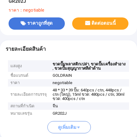
GR202J
ราคา：negotiable
ราคาถูกที่สุด
ติดต่อตอนนี้
รายละเอียดสินค้า
,
ขวดปั๊มพลาสติกเปล่า
ขวดปั๊มเครื่องสำอาง
แสงสูง
,
ขวดปั๊มสุญญากาศสีดำด้าน
ชื่อแบรนด์
GOLDRAIN
ราคา
negotiable
48 * 33 * 39 ปั๊ม: 640pcs / ctn, 448pcs /
รายละเอียดการบรรจุ
ctn (ใหญ่), 15ml ขวด: 480pcs / ctn; 30ml
ขวด: 400pcs / ctn
สถานที่กำเนิด
จีน
หมายเลขรุ่น
GR202J
ดูเพิ่มเติม