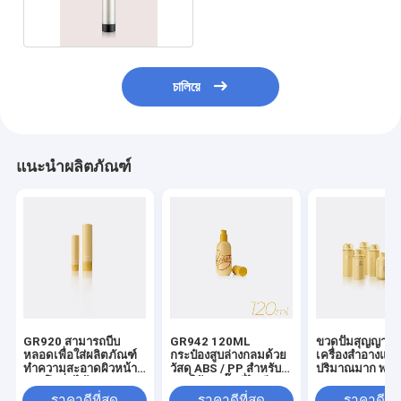
GR202J
চালিয়ে
แนะนำผลิตภัณฑ์
GR920 สามารถบีบ
GR942 120ML
ขวดปั๊มสุญญาก
หลอดเพื่อใส่ผลิตภัณฑ์
กระป๋องสูบล่างกลมด้วย
เครื่องสำอางแบบ
ทำความสะอาดผิวหน้า
วัสดุ ABS / PP สําหรับ
ปริมาณมาก พร้
และโลชั่นได้
การใช้งานปั๊มที่ไม่มี
จ่ายแบบ 360 อง
อากาศ
วัสดุ PP/PCR
ราคาดีที่สุด
ราคาดีที่สุด
ราคาดีที่ส