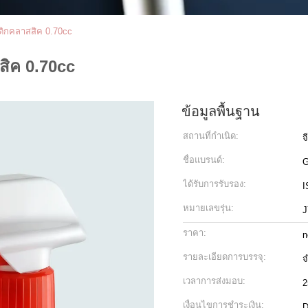
ิกคลาสสิค 0.70cc
ิค 0.70cc
ข้อมูลพื้นฐาน
สถานที่กำเนิด:
จ
ชื่อแบรนด์:
ได้รับการรับรอง:
I
หมายเลขรุ่น:
J
ราคา:
n
รายละเอียดการบรรจุ:
จ
เวลาการส่งมอบ:
2
เงื่อนไขการชำระเงิน:
D