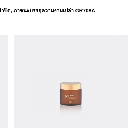
มฝาปิด, ภาชนะบรรจุความงามเปล่า GR708A