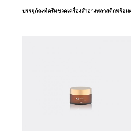
บรรจุภัณฑ์ครีมขวดเครื่องสำอางพลาสติกพร้อ