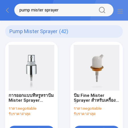
Pump Mister Sprayer
(42)
การออกแบบที่หรูหราปั๊ม
ปั๊ม Fine Mister
Mister Sprayer
Sprayer สําหรับเครื่อง
JY601-03Q 18/415
ฉีดจมูก JY612
ราคา:
negotiable
ราคา:
negotiable
อะลูมิเนียม อายุการใช้
รับราคาล่าสุด
รับราคาล่าสุด
งานยาวนาน