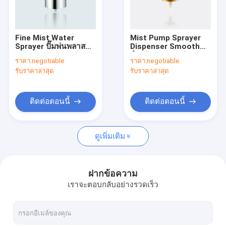
ทัวร์โรงงาน
ควบคุมคุณภาพ
Fine Mist Water
Mist Pump Sprayer
Sprayer ปั๊มพ่นพลาสติก
Dispenser Smooth
ติดต่อเรา
JY601-07J 24/415
สำหรับการดูแลส่วน
ราคา:
negotiable
ราคา:
negotiable
บุคคล JY601-03H
รับราคาล่าสุด
รับราคาล่าสุด
18/415
ขอใบเสนอราคา
Company News
ติดต่อตอนนี้
ติดต่อตอนนี้
ดูเพิ่มเติม
ลิปสติกเปล่า
ขวดปั๊มสุญญากาศ
ฝากข้อความ
เราจะตอบกลับอย่างรวดเร็ว
ขวดเครื่องสำอางพลาสติก
เครื่องพ่นเครื่องปั๊มน้ำหอม